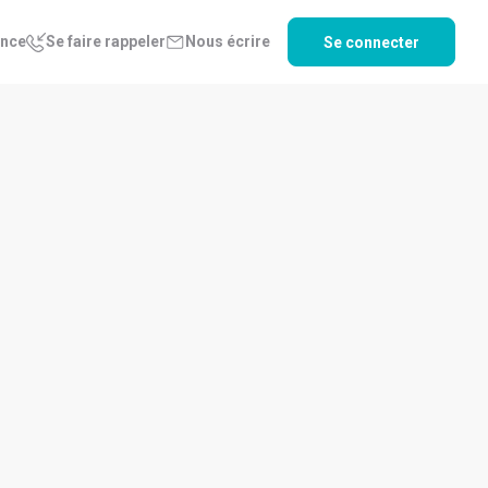
ence
Se faire rappeler
Nous écrire
Se connecter
 T2 au 30/06/2024