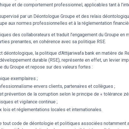
hique et de comportement professionnel, applicables tant à l’intéri
supervisé par un Déontologue Groupe et des relais déontologiques
upe aux normes professionnelles et à la réglementation financiè
atiques des collaborateurs et traduit l’engagement du Groupe en 
rties prenantes, en cohérence avec sa politique RSE.
t déontologique, la politique d’Attijariwafa bank en matière de 
 développement durable (RSE), représente en effet, un levier i
e du Groupe et repose sur des valeurs fortes :
thique exemplaires ;
fessionnalisme envers clients, partenaires et collègues ;
t prévention de la corruption selon le principe de « tolérance zér
isques et vigilance continue ;
 lois et réglementations locales et internationales.
e tout code de déontologie et politiques associées notamment 