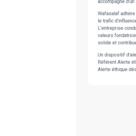
accompagné d’un d
Wafasalaf adhère 
le trafic d’influ
L’entreprise condu
valeurs fondatrice
solide et contribu
Un dispositif d’al
Référent Alerte é
Alerte éthique dé