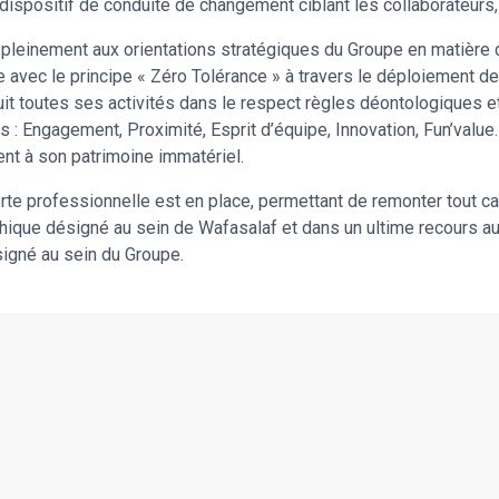
ispositif de conduite de changement ciblant les collaborateurs, 
pleinement aux orientations stratégiques du Groupe en matière d’
ence avec le principe « Zéro Tolérance » à travers le déploiemen
it toutes ses activités dans le respect règles déontologiques et
s : Engagement, Proximité, Esprit d’équipe, Innovation, Fun’value
ent à son patrimoine immatériel.
erte professionnelle est en place, permettant de remonter tout ca
thique désigné au sein de Wafasalaf et dans un ultime recours a
signé au sein du Groupe.