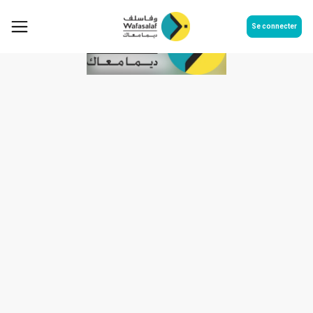
Se connecter
Communiqué de presse relatif à
l’émission obligataire
subordonnée de Wafasalaf d’un
montant de 250 000 000
dirhams