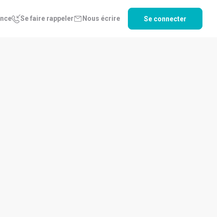
ence
Se faire rappeler
Nous écrire
Se connecter
anciers trimestriels T4 au