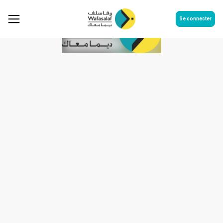
Se connecter
Avis de convocation des
actionnaires en assemblée
générale ordinaire du 30 mai
2017