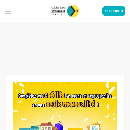
Se connecter
Complétez vos crédits en cours
et regroupez-les en une seule
mensualité !