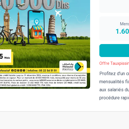
Mens
1.6
Offre Tauxpissi
Profitez d’un 
mensualités fi
aux salariés d
procédure rapi