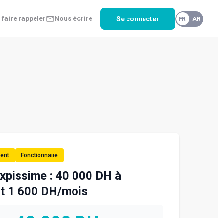
 faire rappeler
Nous écrire
Se connecter
FR
AR
nt 1 600 DH/mois
gent
Fonctionnaire
xpissime : 40 000 DH à
t 1 600 DH/mois