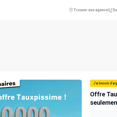
Trouver une agence
Se
pissime : 40 000 DH à seuleme
J'ai besoin d'ar
Offre Tau
seulemen