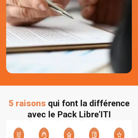
5 raisons qui font la différence avec le
5 raisons
qui font la différence
avec le Pack Libre’ITI