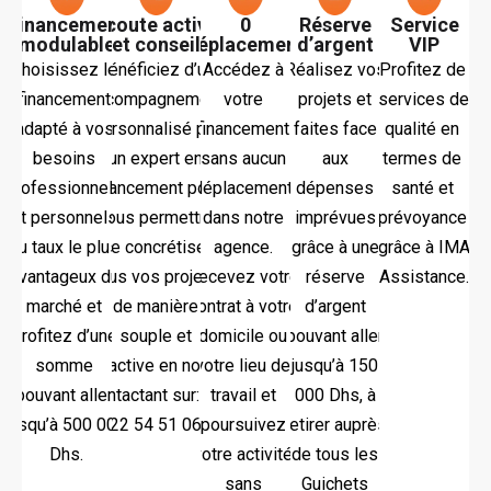
Financement
Écoute active
0
Réserve
Service
modulable
et conseil
déplacement
d’argent
VIP
Choisissez le 
Bénéficiez d’un
Accédez à 
Réalisez vos
Profitez de 
financement 
accompagnement
votre 
projets et
services de 
adapté à vos 
personnalisé par
financement 
faites face
qualité en 
besoins 
un expert en
sans aucun 
aux
termes de 
professionnels 
financement pour
déplacement 
dépenses
santé et 
et personnels 
vous permettre
dans notre 
imprévues
prévoyance 
au taux le plus 
de concrétiser
agence. 
grâce à une
grâce à IMA 
avantageux du 
tous vos projets
Recevez votre 
réserve
Assistance.
marché et 
de manière
contrat à votre 
d’argent
profitez d’une 
souple et
domicile ou 
pouvant aller
somme 
réactive en nous
votre lieu de 
jusqu’à 150
pouvant aller 
contactant sur: 05
travail et 
000 Dhs, à
jusqu’à 500 000 
22 54 51 06
poursuivez 
retirer auprès
Dhs.
votre activité 
de tous les
sans 
Guichets