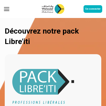
Se connecter
Pack libre'iti
Découvrez notre pack
Libre'iti