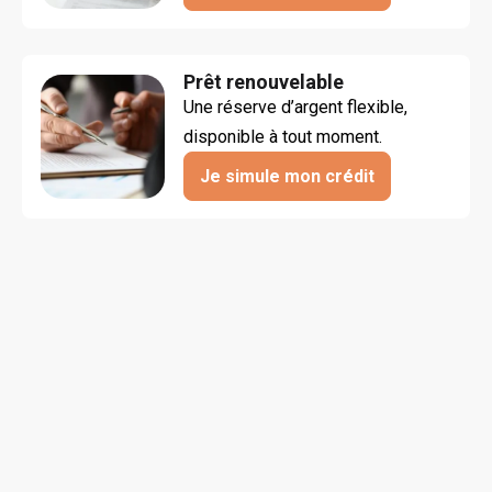
Prêt renouvelable
Une réserve d’argent flexible, 
disponible à tout moment.
Je simule mon crédit
Condition
« Offre de prêt personnel réservée aux clients 
aux professions libérales (médecins, dentistes, 
pharmaciens architectes et experts comptables) 
soumise à conditions, sous réserve 
d’acceptation de votre dossier selon les règles 
prudentielles en vigueur. D’autres documents 