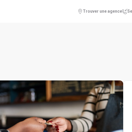
Trouver une agence
Se
 à la consommation
nts
nts