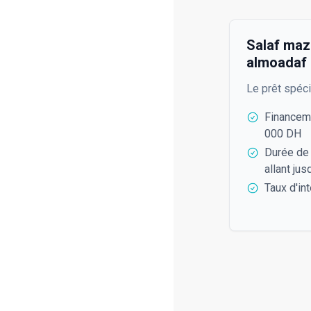
Salaf maz
almoadaf
Le prêt spéci
Financeme
000 DH
Durée de
allant ju
Taux d'in