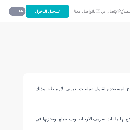
تسجيل الدخول
لف
الإتصال بي
للتواصل معنا
AR
FR
ح المستخدم لقبول »ملفات تعريف الارتباط«، وذلك
ع بها ملفات تعريف الارتباط ونستعملها ونخزنها في