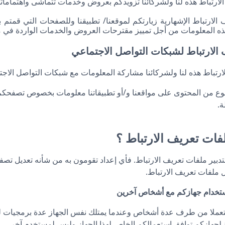
الارتباط هذه لنا ولشركائنا تزويدكم بعروض وخدمات تتماشى واهتمامات
لارتباط الإشهارية زيارتكم لموقعنا/ تطبيقنا وللصفحات التي قمتم ب
ذه المعلومات من أجل تمييز مقترحات العروض والخدمات الواردة في موق
ارتباط هذه لنا ولشركائنا مشاركة المعلومات مع شبكات التواصل الاجتما
نوع من المحتوى على مواقعنا و/أو تطبيقاتنا معلومات بخصوص تصفحكم 
لة.
لفات تعريف الارتباط ؟
تدبير ملفات تعريف الارتباط. فأي إعداد تقومون به من شأنه تعديل 
 ملفات تعريف الارتباط.
استخدام جهازكم مع أشخاص آخرين
عملا من طرف عدة أشخاص وعندما يمتلك نفس الجهاز عدة برمجيات للتصف
 لجهازكم توافق استعمالكم الخاص لهذا الجهاز وليس لمستخدم آخر.