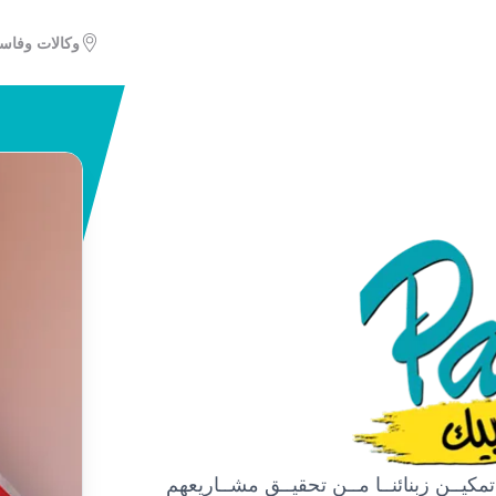
وكالات وفاس
تمكيــن زبنائنــا مــن تحقيــق مشــاريعهم