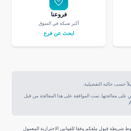
فروعنا
أكبر شبكة في السوق
ابحث عن فرع
اً حسب حالته التفضيلية.
ا والاعتراض على معالجتها. تمت الموافقة على هذا المعالجة من قبل
خارج تكملة السلف) صالح إلى31 دجنبر 6202. خاضع لشروط شريطة قبول ملفكم وفقا للقوانين الاحترازية المعمول