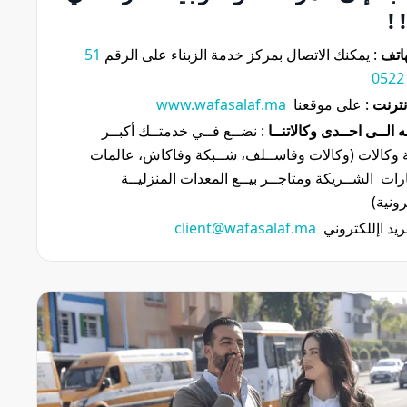
!
هاتف
 : يمكنك الاتصال بمركز خدمة الزبناء على الرقم 
51 
نترنت
: على موقعنا
www.wafasalaf.ma
ه الــى احــدى وكالاتنــا
 : نضــع فــي خدمتــك أكبــر 
شــبكة وكالات (وكالات وفاســلف، شــبكة وفاكاش، عالمات 
الســيارات  الشــريكة ومتاجــر بيــع المعدات المنزليــة 
رونية)
ريد اإللكتروني  
client@wafasalaf.ma