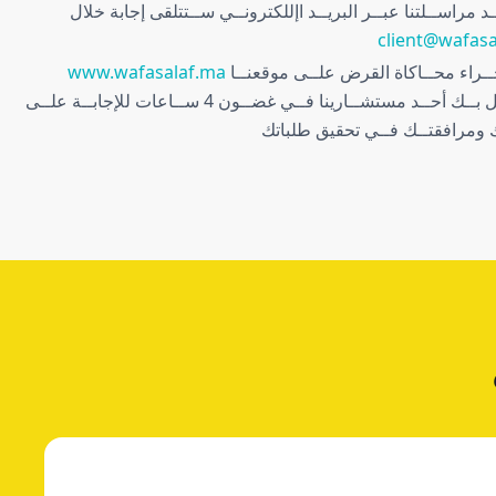
client@wafasa
ــراء محــاكاة القرض علــى موقعنــا
www.wafasalaf.ma
ســيتصل بــك أحــد مستشــارينا فــي غضــون 4 ســاعات للإجابــة علــى
ك ومرافقتــك فــي تحقيق طلباتك