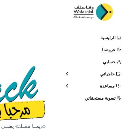
Pack Réactivité
الرئيسية
عروضنا
حسابي
حاجياتي
مساعدة
تسوية مستحقاتي
«ديمــا معــك» يعنــي 