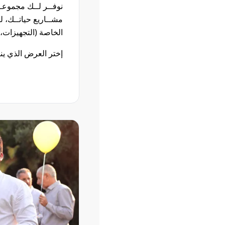
نوفــر لــك مجموعــ
مشــاريع حياتــك، لت
الخاصة (التجهيزات،إ
إختر العرض الذي ين