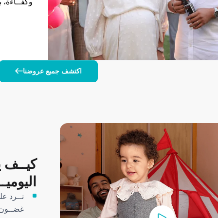
وكفــاءة، ب
اكتشف جميع عروضنا
V
كيــف ي
اليوميــ
غضــون