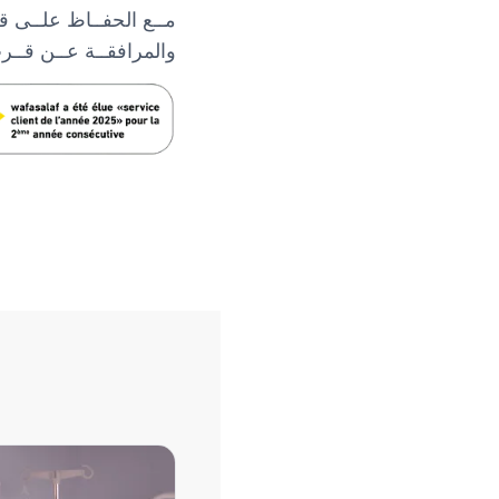
مــع الحفــاظ علــى قدر
والمرافقــة عــن قــرب،
compagnement