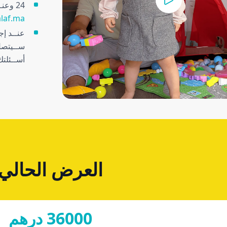
24 وعنــد مراســلتنا عبــر البريــد اإللكترونــي ســتتلقى إجابة خلال
laf.ma
عنــد إج
أســئلت
العرض الحالي
36000 درهم