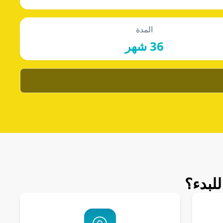
المدة
36 شهر
لبدء؟