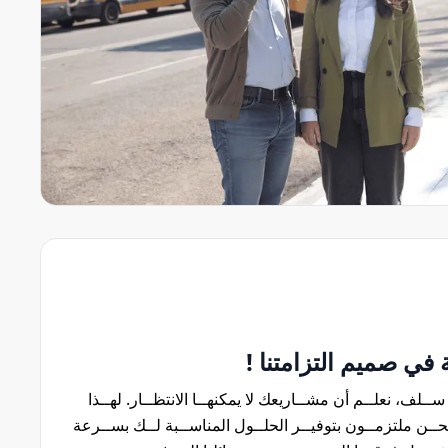
في صميم التزامتنا !
ســلف، نعلــم أن مشــاريعك لا يمكنهــا الانتظــار. لهــذا
ــن ملتزمــون بتوفيــر الحلــول المناســبة لــك بســرعة