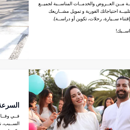
ة مــن العــروض والخدمــات المناســبة لجميــع
لبيــة احتياجاتك الفورية و تمويل مشــاريعك
قتناء ســيارة، رحلات، تكوين أو دراســة).
اســبك!
السرعة 
فــي وفــا 
الســبب، نح