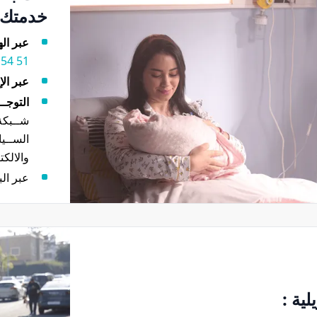
خدمتك! 
عبر ال
51 54 0522
عبر الإ
التوجــ
والالكت
عبر الب
لية :