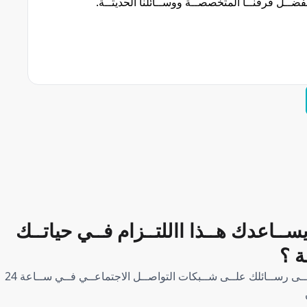
فضــل فرقنــا المتخصصــة ووســائلنا الحديثــة.
ســاعدك هــذا االلتــزام فــي حياتــك
ة ؟
نــرد علــى رســائلك علــى شــبكات التواصــل الاجتماعــي فــي ســاعة 24