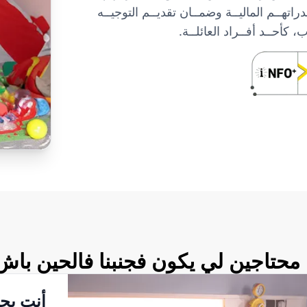
اتهــم الماليــة وضمــان تقديــم التوجيــه
 كأحــد أفــراد العائلــة.
Sections ac
محتاجين لي يكون فجنبنا فالحين باش
أنت بحا