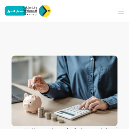
تسجيل الدخول
مزيد كونفور 'Confort '
MAZEED CONFORT